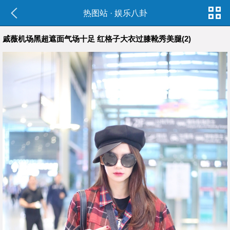
热图站
·
娱乐八卦
戚薇机场黑超遮面气场十足 红格子大衣过膝靴秀美腿(2)