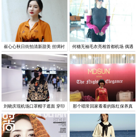
崔心心秋日街拍清新甜美 丝绸衬
何穗无袖毛衣亮相首都机场 偶遇
衣搭阔腿裤尽显优雅气质
赵英俊被逗笑
刘晓庆现机场口罩帽子遮面 穿印
那个唱常回家看看的陈红保养真
花衫戴超大玉佩“贵不可言”
好 完全看不出49岁了