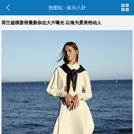
热图站
·
娱乐八卦
荷兰超模姜饼最新杂志大片曝光 以海为景美艳动人