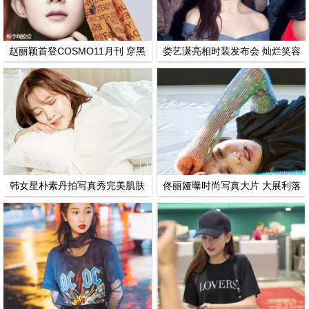
赵丽颖首登COSMO11月刊 穿黑
娄艺潇亮相时装发布会 灿烂笑容
装外搭开织衫酷劲十足
秒杀菲林无数
韩女星朴素丹拍写真秀完美肌肤
佟丽娅曝时尚写真大片 大展利落
笑容甜美迷人
短发帅气迷人