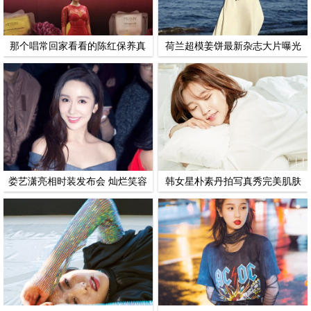
那个唱常回家看看的陈红保养真
荷兰超模姜饼最新杂志大片曝光
好 完全看不出49岁了
以海为景美艳动人
娄艺潇亮相时装发布会 灿烂笑容
韩女星朴素丹拍写真秀完美肌肤
秒杀菲林无数
笑容甜美迷人