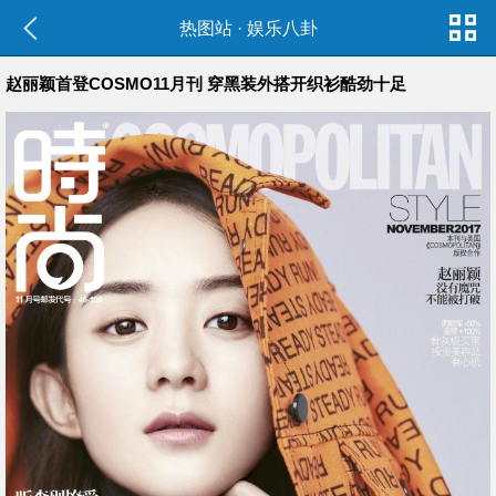
热图站
·
娱乐八卦
赵丽颖首登COSMO11月刊 穿黑装外搭开织衫酷劲十足