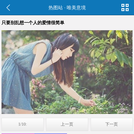
热图站
·
唯美意境
只要别乱想一个人的爱情很简单
1/10:
上一页
下一页