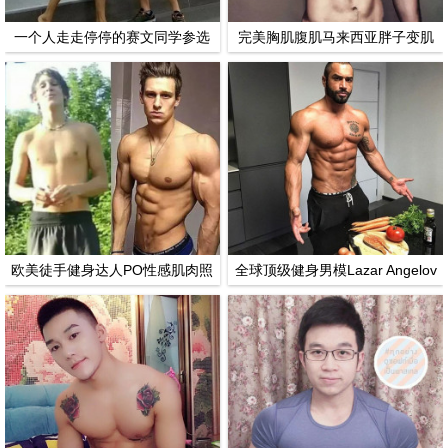
一个人走走停停的赛文同学参选
完美胸肌腹肌马来西亚胖子变肌
2017墨型男选拔
肉男
欧美徒手健身达人PO性感肌肉照
全球顶级健身男模Lazar Angelov
的拿手美食