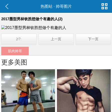
热图站
·
帅哥图片
2017墨型男林钦胜想做个有趣的人(2)
2/7:
上一页
下一页
肌肉帅哥
更多美图