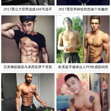
2017墨立方型男选拔166号选手
2017墨型男林钦胜想做个有趣的
李帅宇真正型男
人
完美胸肌腹肌马来西亚胖子变肌
欧美徒手健身达人PO性感肌肉照
肉男