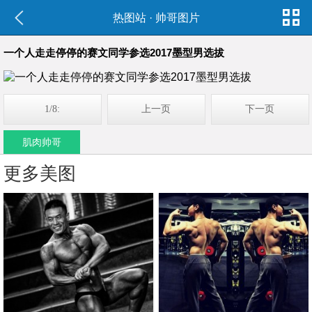
热图站
·
帅哥图片
一个人走走停停的赛文同学参选2017墨型男选拔
1/8:
上一页
下一页
肌肉帅哥
更多美图