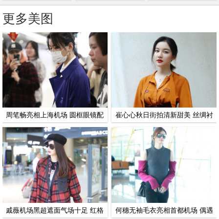
更多美图
周笔畅亮相上海机场 圆框眼镜配
崔心心秋日街拍清新甜美 丝绸衬
圆形耳环休闲十足
衣搭阔腿裤尽显优雅气质
戚薇机场黑超遮面气场十足 红格
何穗无袖毛衣亮相首都机场 偶遇