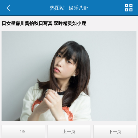
热图站
·
娱乐八卦
日女星森川葵拍秋日写真 双眸精灵如小鹿
1/5:
上一页
下一页